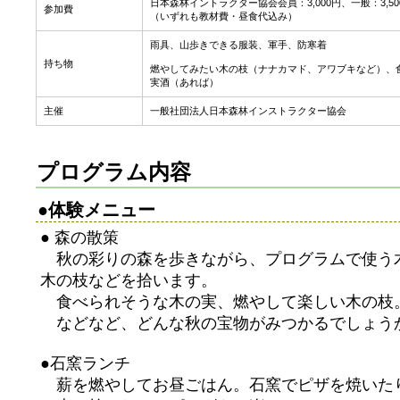
日本森林イントラクター協会会員：3,000円、一般：3,50
参加費
（いずれも教材費・昼食代込み）
雨具、山歩きできる服装、軍手、防寒着
持ち物
燃やしてみたい木の枝（ナナカマド、アワブキなど）、
実酒（あれば）
主催
一般社団法人日本森林インストラクター協会
プログラム内容
●体験メニュー
● 森の散策
秋の彩りの森を歩きながら、プログラムで使う
木の枝などを拾います。
食べられそうな木の実、燃やして楽しい木の枝
などなど、どんな秋の宝物がみつかるでしょう
●石窯ランチ
薪を燃やしてお昼ごはん。石窯でピザを焼いた