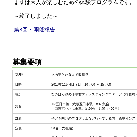
まずは大人が楽しむための体験プログラムです。
～終了しました～
第3回・開催報告
募集要項
第3回
木の実とたき火で収穫祭
日時
2018年11月4日（日）10：00 ～ 15：00
場所
ひのはら緑の休暇村フォレスティングコテージ（檜原村7
JR五日市線 武蔵五日市駅 8:40集合
集合
（西東京バスに乗車、約20分 片道：490円）
対象
子ども向けのプログラムなど行っている方、森林インス
定員
30名（先着順）