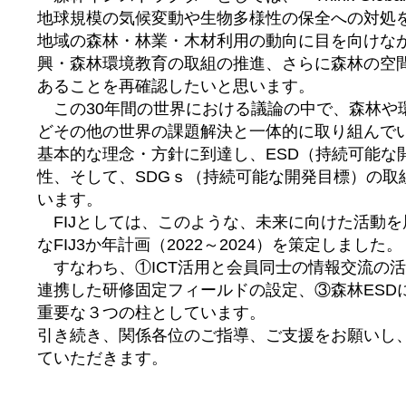
地球規模の気候変動や生物多様性の保全への対処
地域の森林・林業・木材利用の動向に目を向けな
興・森林環境教育の取組の推進、さらに森林の空
あることを再確認したいと思います。
この30年間の世界における議論の中で、森林や
どその他の世界の課題解決と一体的に取り組んで
基本的な理念・方針に到達し、ESD（持続可能な
性、そして、SDGｓ（持続可能な開発目標）の取
います。
FIJとしては、このような、未来に向けた活動
なFIJ3か年計画（2022～2024）を策定しました。
すなわち、①ICT活用と会員同士の情報交流の
連携した研修固定フィールドの設定、③森林ESD
重要な３つの柱としています。
引き続き、関係各位のご指導、ご支援をお願いし、F
ていただきます。