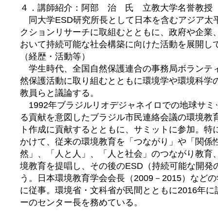
４．講師紹介：阿部 治 氏 立教大学名誉教授 
同大学ESD研究所長として日本を含むアジア太平
クションリサーチに取組むとともに、政府や企業、
おいて持続可能な社会構築に向けた活動を展開し
（経歴・活動等）
学生時代、全国自然保護連合の事務局ボランテ
然保護活動に取り組むとともに環境学や環境科学
教員らと議論する。
1992年ブラジルリオデジャネイロでの地球サミ
る貢献を意図したブラジル市民連絡会議の環境教
ト作成に貢献するとともに、サミットに参加。特に
かけて、従来の環境教育を「つながり」や「関係
然」、「人と人」、「人と社会」のつながり教育
境教育を提唱し、その後のESD（持続可能な開発
う。日本環境教育学会会長（2009－2015）な
に従事。環境省・文科省が民間とともに2016年に
ーのセンター長を務めている。