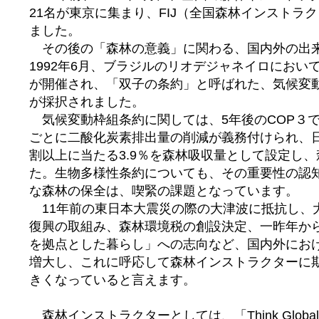
21名が東京に集まり、FIJ（全国森林インストラ
ました。
その後の「森林の意義」に関わる、国内外の出
1992年6月、ブラジルのリオデジャネイロにおい
が開催され、「双子の条約」と呼ばれた、気候変
が採択されました。
気候変動枠組条約に関しては、5年後のCOP３
ごとに二酸化炭素排出量の削減が義務付けられ、
割以上に当たる3.9％を森林吸収量として設定し
た。生物多様性条約についても、その重要性の認
な森林の保全は、喫緊の課題となっています。
11年前の東日本大震災の際の大津波に抵抗し、
復興の取組み、森林環境税の創設決定、一昨年か
を拠点とした暮らし」への志向など、国内外にお
増大し、これに呼応して森林インストラクターに
きくなっていると言えます。
森林インストラクターとしては、「Think Globally