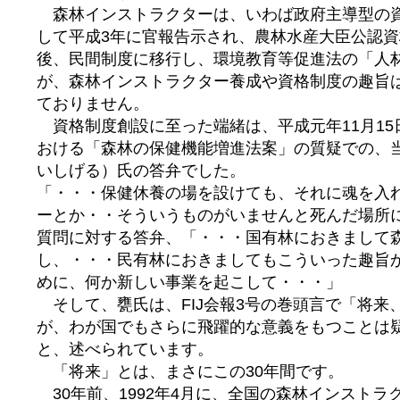
森林インストラクターは、いわば政府主導型の
して平成3年に官報告示され、農林水産大臣公認
後、民間制度に移行し、環境教育等促進法の「人
が、森林インストラクター養成や資格制度の趣旨
ておりません。
資格制度創設に至った端緒は、平成元年11月15
おける「森林の保健機能増進法案」の質疑での、
いしげる）氏の答弁でした。
「・・・保健休養の場を設けても、それに魂を入
ーとか・・そういうものがいませんと死んだ場所
質問に対する答弁、「・・・国有林におきまして
し、・・・民有林におきましてもこういった趣旨
めに、何か新しい事業を起こして・・・」
そして、甕氏は、FIJ会報3号の巻頭言で「将来
が、わが国でもさらに飛躍的な意義をもつことは
と、述べられています。
「将来」とは、まさにこの30年間です。
30年前、1992年4月に、全国の森林インストラ