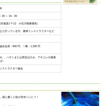
樹木
30 ～ 16：30
区後楽1-7-12 小石川税務署前）
など行っている方、森林インストラクターなど
会員：800 円、一般：1,300 円
0ml）、ハサミまたは剪定ばさみ、アキニレの接着
ば）
ンストラクター協会
。紙に書くと枝が蛍光ペンに？！