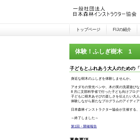
トップページ
FIJの紹介
体験！ふしぎ樹木 1
子どもとふれあう大人のための「
身近な樹木のふしぎを体験しませんか。
アオダモの蛍光ペンや、木の実の洗濯遊びな
8 月に文部科学省で行った子ども向けプロ
子どもに樹木あそびの楽しさを伝えたい大人
体験しながら新たなプログラムのアイディア
日本森林インストラクター協会が主催する
～終了しました～
第1回・開催報告
募集要項