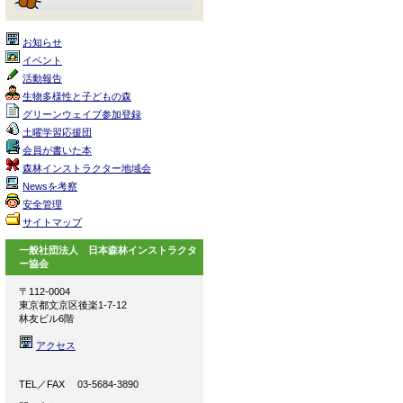
お知らせ
イベント
活動報告
生物多様性と子どもの森
グリーンウェイブ参加登録
土曜学習応援団
会員が書いた本
森林インストラクター地域会
Newsを考察
安全管理
サイトマップ
一般社団法人 日本森林インストラクタ
ー協会
〒112-0004
東京都文京区後楽1-7-12
林友ビル6階
アクセス
TEL／FAX 03-5684-3890