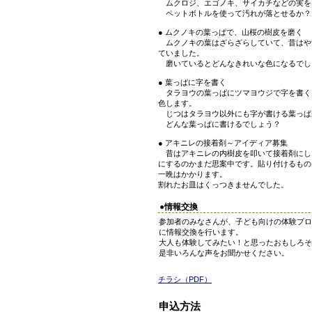
ムクロジ、エゴノキ、サイカチなどの実を
ペットボトルを使って汚れが落とせるか？
● ムクノキの葉っぱで、山桜の樹皮を磨く
ムクノキの葉はざらざらしていて、昔はや
ていました。
磨いているとどんなきれいな色になるでし
● 葉っぱに字を書く
タラヨウの葉っぱにツマヨウジで字を書く
色します。
じつはタラヨウ以外にも字が書ける葉っぱ
どんな葉っぱに書けるでしょう？
● アキニレの接着剤～アイディア募集
昔はアキニレの内樹皮を叩いて接着剤にし
にするのかまだ思案中です。貼り付けるもの
一晩はかかります。
割れたお皿はくっつきませんでした。
●情報交換
参加者のみなさんが、子ども向けの体験プ
に情報交換を行います。
大人も体験してみたい！と思ったおもしろ
是非いろんな声をお聞かせください。
チラシ（PDF）
申込方法