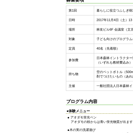
第1回
暮らしに役立つふしぎ
日時
2017年11月4日（土）13：
場所
林友ビル6F 会議室（文京
対象
子ども向けのプログラム
定員
40名（先着順）
日本森林イントラクター協会
参加費
（いずれも教材費込み）
空のペットボトル（50
持ち物
剤でつけたいもの（あれ
主催
一般社団法人日本森林イ
プログラム内容
●体験メニュー
● アオダモ蛍光ペン
アオダモの枝からは青い蛍光物質が出ます
●木の実の洗濯遊び