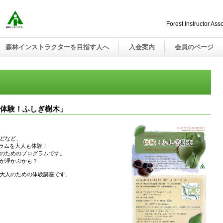
Forest Instructor Ass
森林インストラクターを目指す人へ
入会案内
会員のページ
体験！ふしぎ樹木」
どなど、
グラムを大人も体験！
のためのプログラムです。
が浮かぶかも？
、大人のための体験講座です。