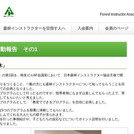
Forest Instructor Ass
森林インストラクターを目指す人へ
入会案内
会員のページ
動報告 その1
木」
木」の第1回を、林友ビル6F会議室において、日本森林インストラクター協会主催で開
りをつくること、一般の方にも森林インストラクターについて知ってもらうことを目
ての企画となりました。
プログラムとして行ったものですが、指導者側にもまずは楽しんでもらった上で、実
してもらいたいと考えました。
プログラムとして、「教室でできるプログラム」を念頭に企画しました。
は5つのプログラムを順番に体験してもらいました。
しんでくれる大人たちの様子が見られます。
を行った事例紹介や、子どもたちの反応などについてポイント説明を行いました。
なりました。