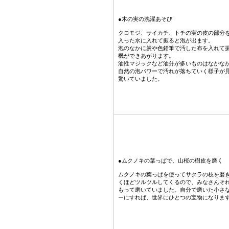
●木の実の洗濯あそび
クロモジ、サイカチ、トチの実の皮の部分
入った水に入れて振ると泡が出ます。
泡のなかに炭や色鉛筆で汚した布を入れて
機ができあがります。
油性マジックなど油分が多いものはなかな
自然の泡パワーで汚れが落ちていく様子が
驚いていました。
●ムクノキの葉っぱで、山桜の樹皮を磨く
ムクノキの葉っぱを使ってサクラの枝を磨き
くほどツルツルしてくるので、みなさんそ
もって磨いていました。自分で磨いた小さ
ーにすれば、世界にひとつの宝物になりま