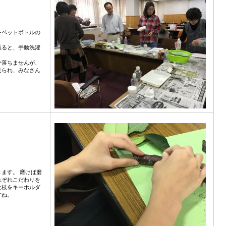
をペットボトルの
振ると、手動洗濯
か落ちませんが、
見られ、みなさん
ます。 磨けば磨
れぞれこだわりを
な枝をキーホルダ
すね。