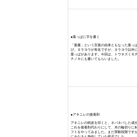
●葉っぱに字を書く
「葉書」という言葉の由来ともなった葉っ
び。タラヨウが有名ですが、タラヨウ以外
葉っぱがあります。今回は、トウネズミモ
チノキにも書いてもらいました。
●アキニレの接着剤
アキニレの樹皮を叩くと、ネバネバした成
これを接着剤代わりにして、木の輪切りに
フトをやってみました。まだ実験段階です
にみなさん熱中していた様子でした。