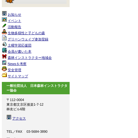
お知らせ
イベント
活動報告
生物多様性と子どもの森
グリーンウェイブ参加登録
土曜学習応援団
会員が書いた本
森林インストラクター地域会
Newsを考察
安全管理
サイトマップ
一般社団法人 日本森林インストラクタ
ー協会
〒112-0004
東京都文京区後楽1-7-12
林友ビル6階
アクセス
TEL／FAX 03-5684-3890