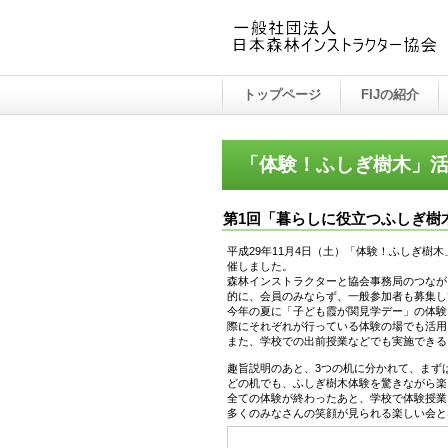
トップページ
FIJの紹介
「体験！ふしぎ樹木」活
第1回「暮らしに役立つふしぎ樹
平成29年11月4日（土）「体験！ふしぎ樹
催しました。
森林インストラクターと協会事務局のつなが
的に、会員のみならず、一般参加者も募集し
今年の夏に「子ども霞が関見学デー」の体験
際にそれぞれが行っている体験の場でも活用
また、学校での出前授業などでも実施できる
趣旨説明のあと、3つの机に分かれて、まず
どの机でも、ふしぎ樹木体験を驚きながら楽
全ての体験が終わったあと、学校で体験授業
多くのみなさんの笑顔が見られる楽しい会と