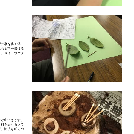
ぱに字を書く遊
にも文字を書ける
チ、セイヨウバク
分が出てきます。
材料を乗せるクラ
が、樹皮を叩くの